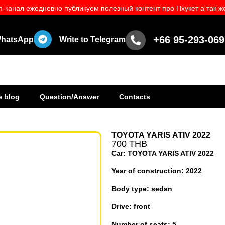
-канал ежедневно публикуем полезный контент про Пхукет а так же
+66 95-293-069
 WhatsApp
Write to Telegram
e blog
Question/Answer
Contacts
TOYOTA YARIS ATIV 2022
700 THB
Car: TOYOTA YARIS ATIV 2022
Year of construction: 2022
Body type: sedan
Drive: front
Number of seats: 5