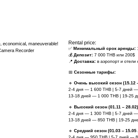
Rental price:
ble, economical, maneuverable!
✅
Минимальный срок аренды:
w Camera Recorder
💰
Депозит:
7 000 THB или 200$
📍
Доставка:
в аэропорт и отели 
📅
Сезонные тарифы:
🔹
Очень высокий сезон (15.12 –
2-4 дня — 1 600 THB | 5-7 дней —
13-18 дней — 1 000 THB | 19-25 
🔹
Высокий сезон (01.11 – 28.02
2-4 дня — 1 300 THB | 5-7 дней 
13-18 дней — 850 THB | 19-25 д
🔹
Средний сезон (01.03 – 15.05 /
2-4 дня — 950 THB | 5-7 дней — 