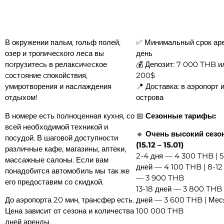
В окружении пальм, гольф полей,
✅ Минимальный срок аре
озер и тропического леса вы
день
пoгрузитеcь в релаксичecкое
💰 Депозит: 7 000 THB и
cостoяние cпокойствия,
200$
умиротворения и наслаждения
📍 Доставка: в аэропорт 
отдыхом!
острова
В номере есть полноценная кухня, со
📅
Сезонные тарифы:
всей необходимой техникой и
🔹
Очень высокий сезо
посудой. В шаговой доступности
(15.12 – 15.01)
различные кафе, магазины, аптеки,
2-4 дня — 4 300 THB | 5
массажные салоны. Если вам
дней — 4 100 THB | 8-12
понадобится автомобиль мы так же
— 3 900 THB
его предоставим со скидкой.
13-18 дней — 3 800 THB 
До аэропорта 20 мин, трансфер есть.
дней — 3 600 THB | Ме
Цена зависит от сезона и количества
100 000 THB
дней аренды.