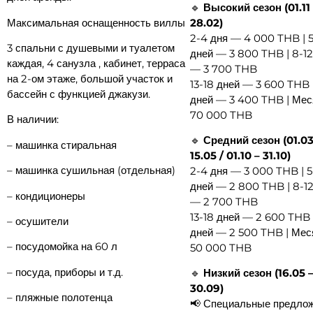
🔹
Высокий сезон (01.11
Максимальная оснащенность виллы
28.02)
2-4 дня — 4 000 THB | 
3 спальни с душевыми и туалетом
дней — 3 800 THB | 8-12
каждая, 4 санузла , кабинет, терраса
— 3 700 THB
на 2-ом этаже, большой участок и
13-18 дней — 3 600 THB |
бассейн с функцией джакузи.
дней — 3 400 THB | Ме
70 000 THB
В наличии:
🔹
Средний сезон (01.03
– машинка стиральная
15.05 / 01.10 – 31.10)
– ⁠машинка сушильная (отдельная)
2-4 дня — 3 000 THB | 5
дней — 2 800 THB | 8-12
– ⁠кондиционеры
— 2 700 THB
13-18 дней — 2 600 THB 
– ⁠осушители
дней — 2 500 THB | Ме
– ⁠посудомойка на 60 л
50 000 THB
– ⁠посуда, приборы и т.д.
🔹
Низкий сезон (16.05 
30.09)
– ⁠пляжные полотенца
📢 Специальные предло