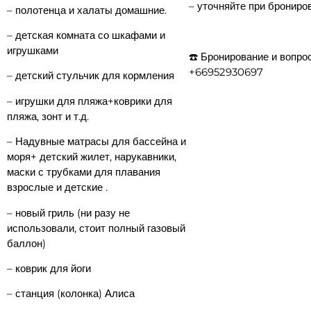
– уточняйте при брониро
– ⁠полотенца и халаты домашние.
– ⁠детская комната со шкафами и
игрушками
☎️ Бронирование и вопро
+66952930697
– ⁠детский стульчик для кормления
– ⁠игрушки для пляжа+коврики для
пляжа, зонт и т.д.
– ⁠Надувные матрасы для бассейна и
моря+ детский жилет, нарукавники,
маски с трубками для плавания
взрослые и детские .
– ⁠новый гриль (ни разу не
использовали, стоит полный газовый
баллон)
– ⁠коврик для йоги
– ⁠станция (колонка) Алиса